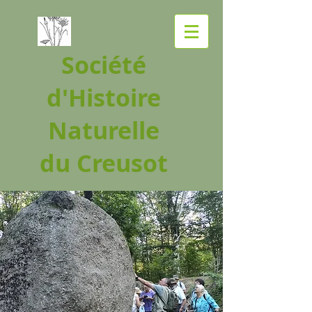
Société
d'Histoire
Naturelle
du Creusot