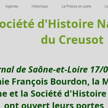
Agenda
Historique
La Presse en parle
Le
ociété d'Histoire N
du Creusot
rnal de Saône-et-Loire 17/
ie François Bourdon, la 
e et la Société d'Histoire
ont ouvert leurs portes