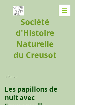
Société
d'Histoire
Naturelle
du Creusot
< Retour
Les papillons de
nuit avec