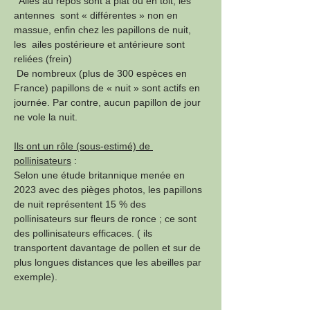
  Ailes au repos sont à plat ou en toit, les 
antennes  sont « différentes » non en 
massue, enfin chez les papillons de nuit, 
les  ailes postérieure et antérieure sont 
reliées (frein)
 De nombreux (plus de 300 espèces en 
France) papillons de « nuit » sont actifs en 
journée. Par contre, aucun papillon de jour 
ne vole la nuit.
Ils ont un rôle (sous-estimé) de 
pollinisateurs
 :
Selon une étude britannique menée en 
2023 avec des pièges photos, les papillons 
de nuit représentent 15 % des 
pollinisateurs sur fleurs de ronce ; ce sont 
des pollinisateurs efficaces. ( ils 
transportent davantage de pollen et sur de 
plus longues distances que les abeilles par 
exemple).