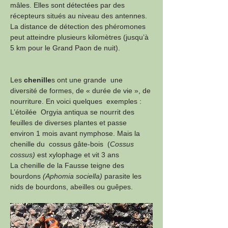
mâles. Elles sont détectées par des 
récepteurs situés au niveau des antennes. 
La distance de détection des phéromones 
peut atteindre plusieurs kilomètres (jusqu’à 
5 km pour le Grand Paon de nuit).
Les 
chenille
s ont une grande  une 
diversité de formes, de « durée de vie », de 
nourriture. En voici quelques  exemples : 
L’étoilée  Orgyia antiqua se nourrit des 
feuilles de diverses plantes et passe  
environ 1 mois avant nymphose. Mais la 
chenille du  cossus gâte-bois  (
Cossus 
cossus)
 est xylophage et vit 3 ans 
La chenille de la Fausse teigne des 
bourdons 
(Aphomia sociella)
 parasite les 
nids de bourdons, abeilles ou guêpes.