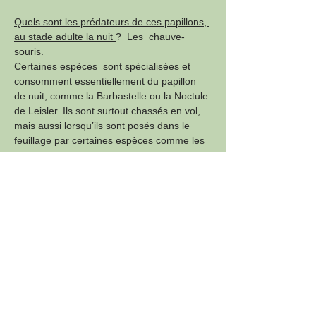
Quels sont les prédateurs de ces papillons, 
au stade adulte la nuit 
?  Les  chauve-
souris.
Certaines espèces  sont spécialisées et 
consomment essentiellement du papillon 
de nuit, comme la Barbastelle ou la Noctule 
de Leisler. Ils sont surtout chassés en vol, 
mais aussi lorsqu’ils sont posés dans le 
feuillage par certaines espèces comme les 
Oreillards.
Au stade chenille :le  parasitisme peut 
intervenir, par exemple la  chenille 
d’Hémithée du genêt (
Pseudoterpna 
pruinata
) parasitée (probable hyménoptère)