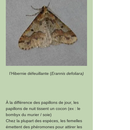
l’Hibernie défeuillante (
Erannis defoliara)
À la différence des papillons de jour, les 
papillons de nuit tissent un cocon (ex : le 
bombyx du murier / soie)
Chez la plupart des espèces, les femelles 
émettent des phéromones pour attirer les 