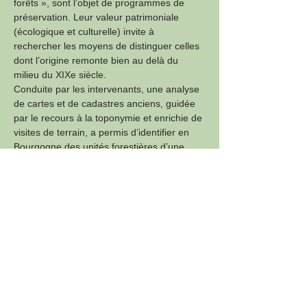
forêts », sont l’objet de programmes de 
préservation. Leur valeur patrimoniale 
(écologique et culturelle) invite à 
rechercher les moyens de distinguer celles 
dont l’origine remonte bien au delà du 
milieu du XIXe siècle. 
Conduite par les intervenants, une analyse 
de cartes et de cadastres anciens, guidée 
par le recours à la toponymie et enrichie de 
visites de terrain, a permis d’identifier en 
Bourgogne des unités forestières d’une 
grande ancienneté récemment confirmée 
par l’examen d’images issues de la 
technologie Lidar. Celle-ci, aisément 
accessible depuis peu, donne à voir le sol 
forestier, comme s’il était dégagé de sa 
couverture boisée, et révèle de fréquentes 
traces archéologiques de son occupation. 
Cet outil « révolutionne » l’étude de 
l’histoire des paysages, celle des forêts en 
Précédente
Suivante
particulier.