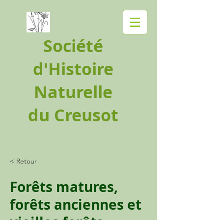
Société
d'Histoire
Naturelle
du Creusot
< Retour
Forêts matures,
forêts anciennes et