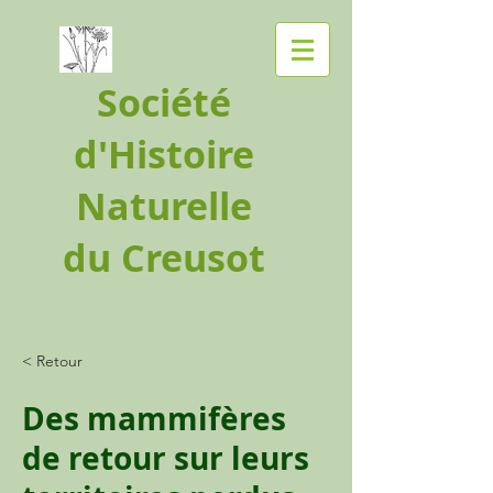
Société
d'Histoire
Naturelle
du Creusot
< Retour
Des mammifères
de retour sur leurs