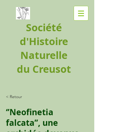
Société
d'Histoire
Naturelle
du Creusot
< Retour
‘’Neofinetia
falcata’’, une