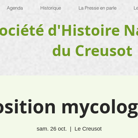
Agenda
Historique
La Presse en parle
Le
ociété d'Histoire N
du Creusot
sition mycolo
sam. 26 oct.
  |  
Le Creusot