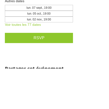
Autres dates
lun. 07 sept., 19:00
lun. 05 oct., 19:00
lun. 02 nov., 19:00
Voir toutes les 77 dates
RSVP
Partager cet événement
SHNC
Tous les contenus de ce site sont la