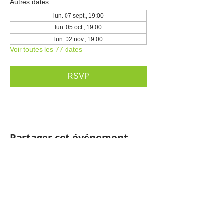
Autres dates
lun. 07 sept., 19:00
lun. 05 oct., 19:00
lun. 02 nov., 19:00
Voir toutes les 77 dates
RSVP
Partager cet événement
SHNC
Tous les contenus de ce site sont la