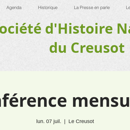
Agenda
Historique
La Presse en parle
Le
ociété d'Histoire N
du Creusot
férence mensu
lun. 07 juil.
  |  
Le Creusot