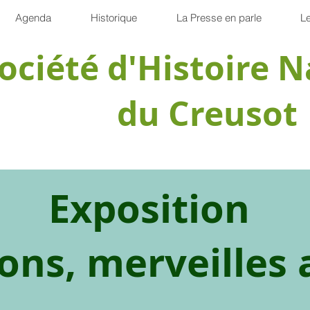
Agenda
Historique
La Presse en parle
Le
ociété d'Histoire N
du Creusot
Exposition
lons, merveilles 