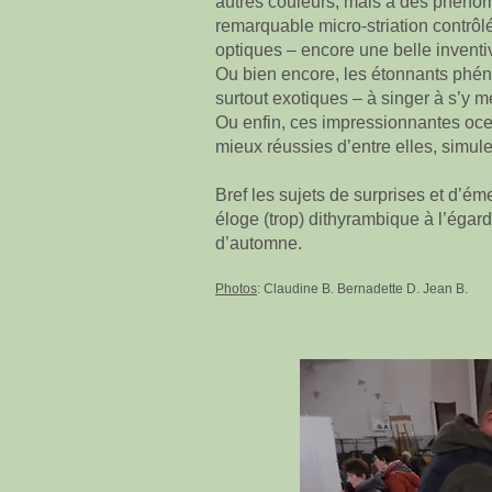
autres couleurs, mais à des phénomèn
remarquable micro-striation contrôl
optiques – encore une belle inventi
Ou bien encore, les étonnants phén
surtout exotiques – à singer à s’y
Ou enfin, ces impressionnantes ocel
mieux réussies d’entre elles, simule
Bref les sujets de surprises et d’é
éloge (trop) dithyrambique à l’égard
d’automne.
Photos
: Claudine B. Bernadette D. Jean B.