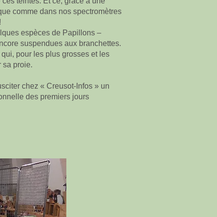
ces teintes. Et ce, grâce à une
optique comme dans nos spectromètres
!
elques espèces de Papillons –
 encore suspendues aux branchettes.
ui, pour les plus grosses et les
 sa proie.
sciter chez « Creusot-Infos » un
ionnelle des premiers jours