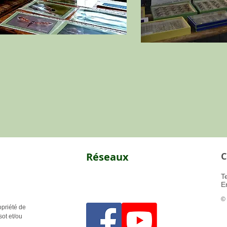
Réseaux
C
​
E
©
opriété de
sot et/ou