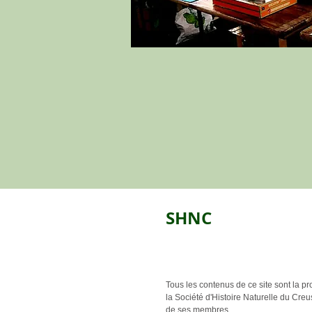
SHNC
Tous les contenus de ce site sont la pr
la Société d'Histoire Naturelle du Creu
de ses membres.