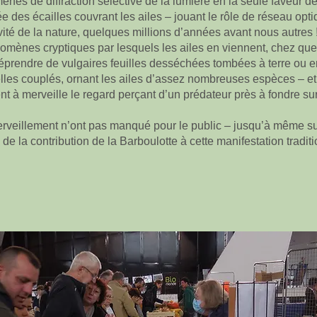
es de diffraction sélective de la lumière en la seule faveur de 
ée des écailles couvrant les ailes – jouant le rôle de réseau 
vité de la nature, quelques millions d’années avant nous autres 
omènes cryptiques par lesquels les ailes en viennent, chez qu
 méprendre de vulgaires feuilles desséchées tombées à terre ou
les couplés, ornant les ailes d’assez nombreuses espèces – et q
nt à merveille le regard perçant d’un prédateur près à fondre sur
merveillement n’ont pas manqué pour le public – jusqu’à même su
 de la contribution de la Barboulotte à cette manifestation tradit